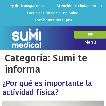
Ley de transparencia
Atención al ciudadano
Participación Social en Salud
Escríbenos tus PQRSF
Menú
¿Quiénes somos?
Portal autogestión
Categoría:
Sumi te
informa
¿Por qué es importante la
actividad física?