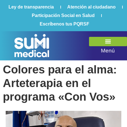
Ley de transparencia
Atención al ciudadano
Participación Social en Salud
Escríbenos tus PQRSF
Menú
¿Quiénes somos?
Portal autogestión
Colores para el alma:
Arteterapia en el
programa «Con Vos»